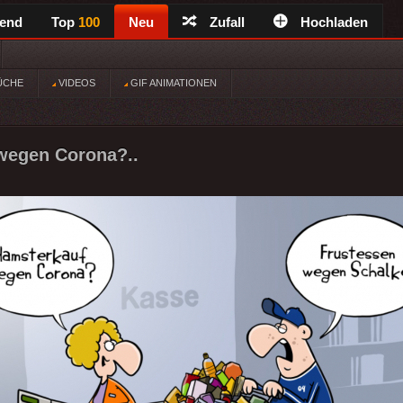
rend
Top
100
Neu
Zufall
Hochladen
ÜCHE
VIDEOS
GIF ANIMATIONEN
wegen Corona?..