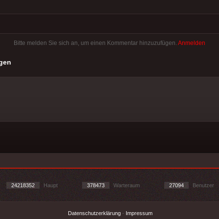
Bitte melden Sie sich an, um einen Kommentar hinzuzufügen.
Anmelden
gen
24218352
Haupt
378473
Warteraum
27094
Benutzer
Datenschutzerklärung
-
Impressum