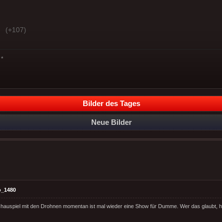
(+107)
*
Bilder des Tages
Neue Bilder
o_1480
Schauspiel mit den Drohnen momentan ist mal wieder eine Show für Dumme. Wer das glaubt, ha