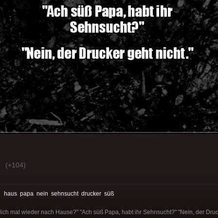
(+104)
:
haus
papa
nein
sehnsucht
drucker
süß
h mal wieder nach Hause?" "Ach süß Papa, habt ihr Sehnsucht?" "Nein, der Druck