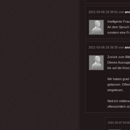
2021-03-06 16:39:01 von
an
Intelligente Fr
An dem Spruch "d
sondern eine Fr
2021-03-06 16:39:35 von
an
Zurück zum Bild
Dieses Aussage 
bis auf die Knoc
Wir haben grad 
gelassen. Offen
eingelesen.
Weil ich mittle
offensichtlich s
2021-03-07 00:03