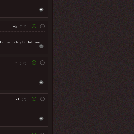
+5
(17)
 so vor sich geht - falls was
-2
(12)
-1
(7)