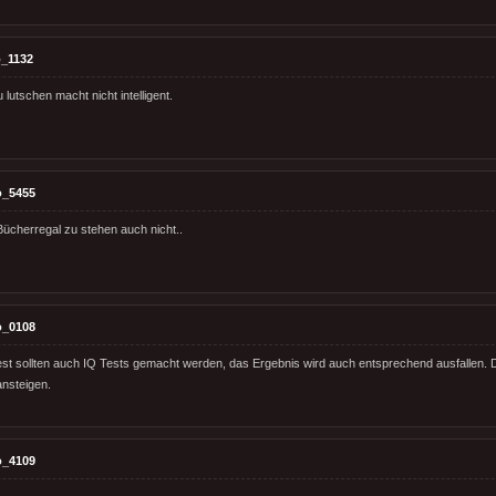
_1132
u lutschen macht nicht intelligent.
o_5455
ücherregal zu stehen auch nicht..
o_0108
st sollten auch IQ Tests gemacht werden, das Ergebnis wird auch entsprechend ausfallen.
ansteigen.
o_4109