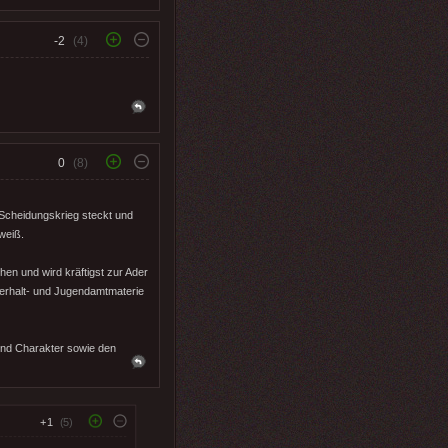
-2
(4)
0
(8)
 Scheidungskrieg steckt und
weiß.
en und wird kräftigst zur Ader
nterhalt- und Jugendamtmaterie
 und Charakter sowie den
+1
(5)