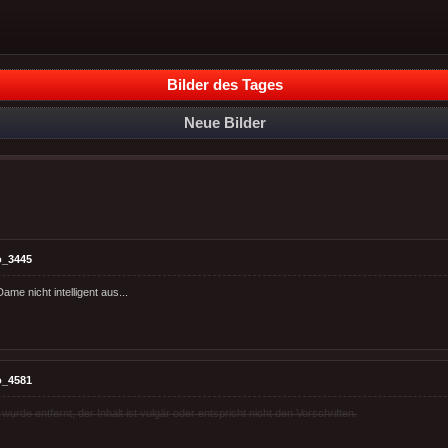
Bilder des Tages
Neue Bilder
o_3445
ame nicht intelligent aus...
o_4581
rde entfernt, der Inhalt ist vulgär oder entspricht nicht den Vorschriften.