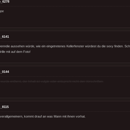
o_6278
ppe
_6141
wenndie aussehen würde, wie ein eingetretenes Kellerfenster würdest du die sexy finden. Schl
rille mit auf dem Foto!
_0144
rde entfernt, der Inhalt ist vulgär oder entspricht nicht den Vorschriften.
_8115
verallgemeinern, kommt drauf an was Mann mit ihnen vorhat.