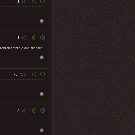
-1
(9)
-1
(9)
ießlich steht sie vor Büchern
-5
(13)
-3
(9)