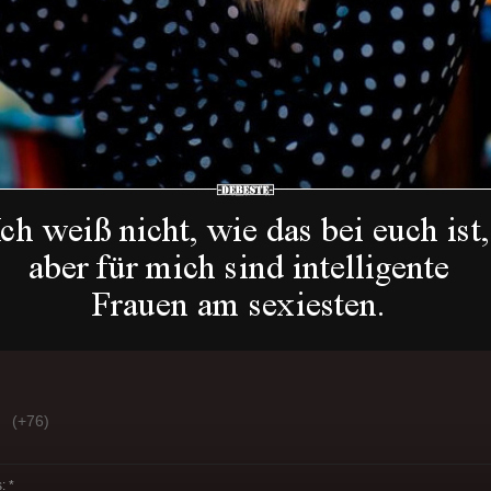
(+76)
 *