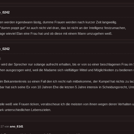
o_0242
auen werden irgendwann lästig, dumme Frauen werden nach kurzer Zeit langweilig.
umm poppt gut" ist auch nicht viel dran, das ist nicht an der Intelligenz festzumachen,
age wieviel Elan eine Frau hat und ob diese mit einem Mann umzugehen weiß.
o_0242
:
wird der Sprecher nur solange aufrecht erhalten, bis er von so einer beschlagenen Frau im
hen ausgezogen wird, weil die Madame sich vielfältiger Mittel und Möglichkeiten zu bedienen 
im Bekanntenkreis so einen Fall den ich recht nah mitbekomme, der Kumpel hat nichts zu lach
bar hat sich seine Ex von 10 Jahren Ehe die letzten 5 Jahre intensiv in Scheidungsrecht, U
rweile weiß wie Frauen ticken, verabscheue ich die meisten von ihnen wegen deren Verhalten
tark unterschiedlichen Lebenszielen.
:17 von
ano_6141