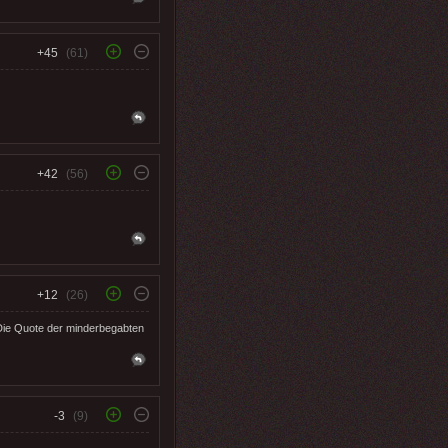
+45
(61)
+42
(56)
+12
(26)
 Die Quote der minderbegabten
-3
(9)