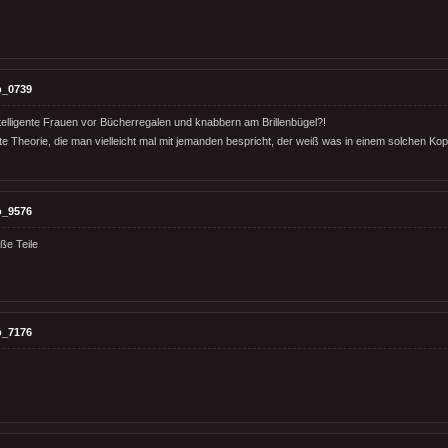
o_0739
ntelligente Frauen vor Bücherregalen und knabbern am Brillenbügel?!
e Theorie, die man vielleicht mal mit jemanden bespricht, der weiß was in einem solchen Kopf
o_9576
ße Teile
o_7176