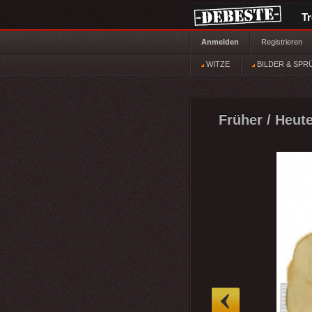
T
Anmelden
Registrieren
WITZE
BILDER & SPR
Früher / Heute
»