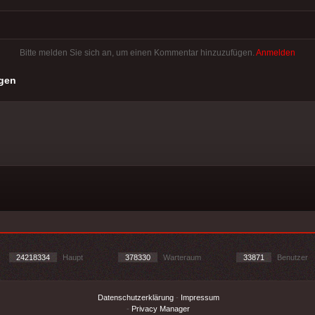
Bitte melden Sie sich an, um einen Kommentar hinzuzufügen.
Anmelden
gen
24218334
Haupt
378330
Warteraum
33871
Benutzer
Datenschutzerklärung
-
Impressum
-
Privacy Manager