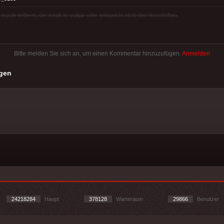
rde entfernt, der Inhalt ist vulgär oder entspricht nicht den Vorschriften.
Bitte melden Sie sich an, um einen Kommentar hinzuzufügen.
Anmelden
gen
24218284
Haupt
378128
Warteraum
29866
Benutzer