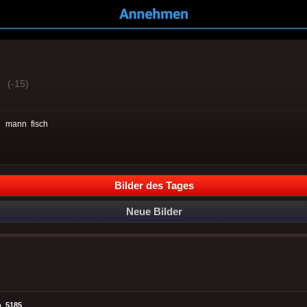
(-15)
:
mann
fisch
Bilder des Tages
Neue Bilder
o_5185