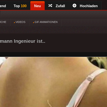
rend
Top
100
Neu
Zufall
Hochladen
ÜCHE
VIDEOS
GIF ANIMATIONEN
ann Ingenieur ist..