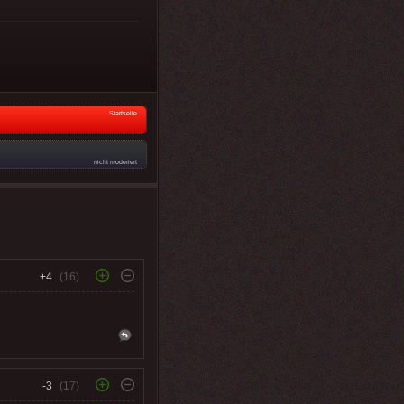
Startseite
nicht moderiert
+4
(16)
-3
(17)