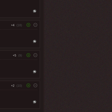
+4
(18)
+5
(9)
+2
(10)