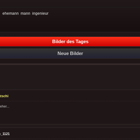
:
ehemann
mann
ingenieur
Bilder des Tages
Neue Bilder
tschi
eher...
o_1121