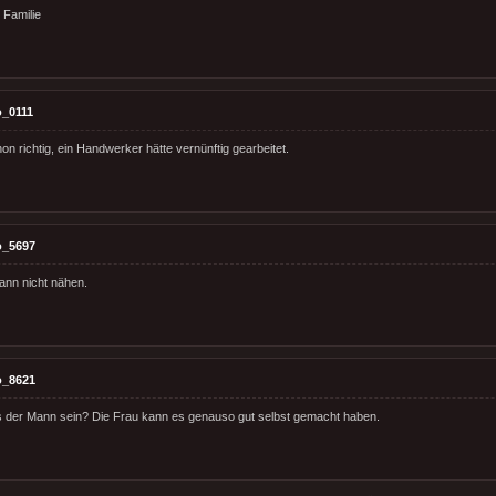
 Familie
_0111
hon richtig, ein Handwerker hätte vernünftig gearbeitet.
o_5697
ann nicht nähen.
o_8621
der Mann sein? Die Frau kann es genauso gut selbst gemacht haben.