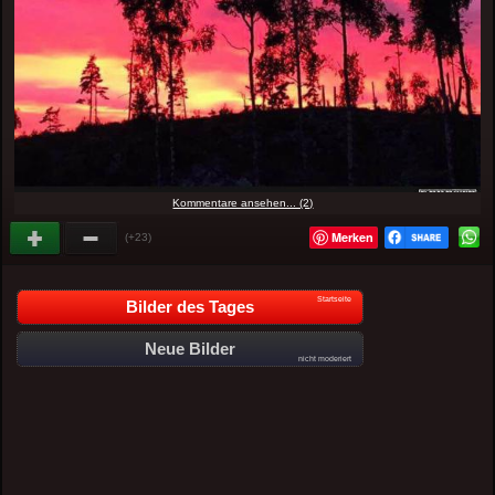
Kommentare ansehen... (2)
Merken
(+23)
Startseite
Bilder des Tages
Neue Bilder
nicht moderiert