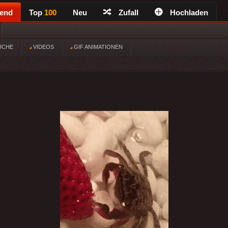
rend
Top
100
Neu
Zufall
Hochladen
ÜCHE
VIDEOS
GIF ANIMATIONEN