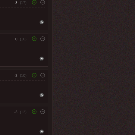
-3
(17)
0
(10)
-2
(10)
-3
(13)