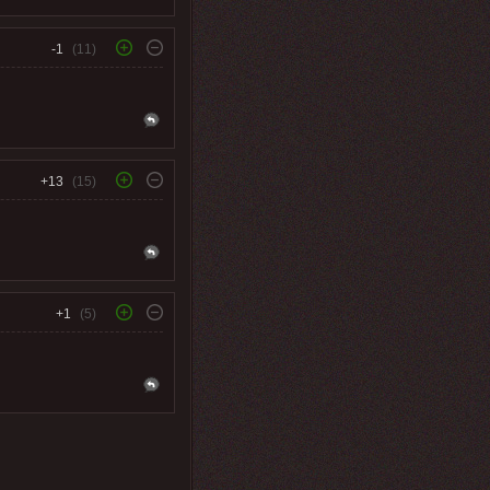
-1
(11)
+13
(15)
+1
(5)