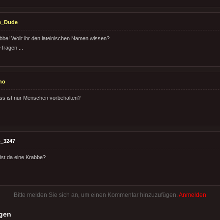
e_Dude
abbe! Wollt ihr den lateinischen Namen wissen?
fragen ...
no
ss ist nur Menschen vorbehalten?
_3247
st da eine Krabbe?
Bitte melden Sie sich an, um einen Kommentar hinzuzufügen.
Anmelden
gen