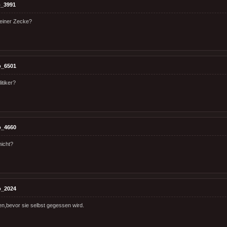
_3991
einer Zecke?
o_6501
itiker?
o_4660
icht?
o_2024
n,bevor sie selbst gegessen wird.