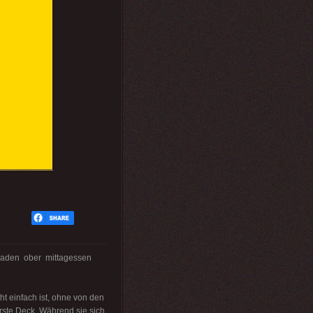
aden ober mittagessen
t einfach ist, ohne von den
rste Deck. Während sie sich