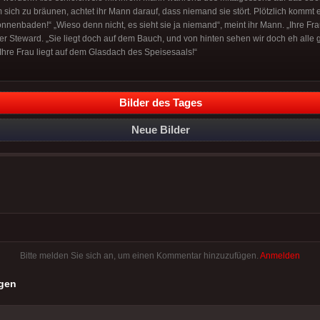
 sich zu bräunen, achtet ihr Mann darauf, dass niemand sie stört. Plötzlich kommt e
onnenbaden!“ „Wieso denn nicht, es sieht sie ja niemand“, meint ihr Mann. „Ihre Fra
r Steward. „Sie liegt doch auf dem Bauch, und von hinten sehen wir doch eh alle gl
Ihre Frau liegt auf dem Glasdach des Speisesaals!“
Bilder des Tages
Neue Bilder
Bitte melden Sie sich an, um einen Kommentar hinzuzufügen.
Anmelden
gen