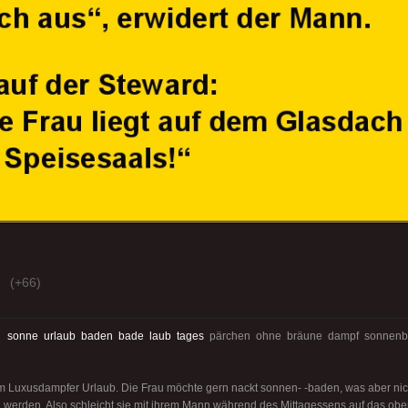
(+66)
:
sonne
urlaub
baden
bade
laub
tages
pärchen ohne bräune dampf sonnenb
 Luxusdampfer Urlaub. Die Frau möchte gern nackt sonnen- -baden, was aber nich
werden. Also schleicht sie mit ihrem Mann während des Mittagessens auf das obe