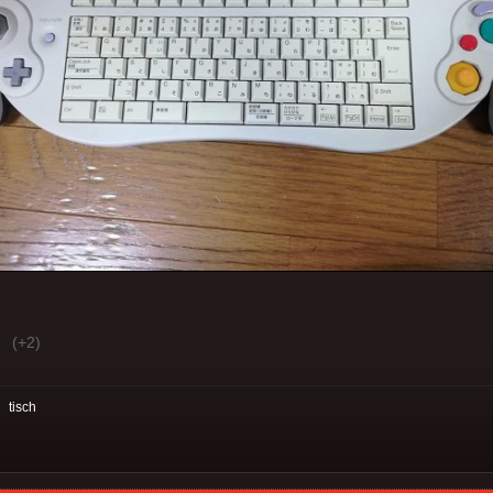
(+2)
:
tisch