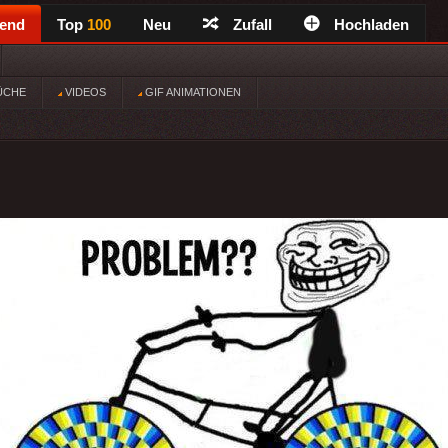
rend
Top
100
Neu
Zufall
Hochladen
ÜCHE
VIDEOS
GIF ANIMATIONEN