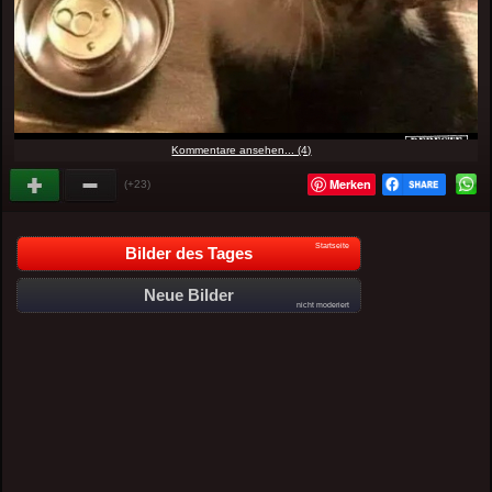
Kommentare ansehen... (4)
Merken
(+23)
Startseite
Bilder des Tages
Neue Bilder
nicht moderiert