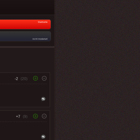
Startseite
nicht moderiert
-2
(20)
+7
(9)