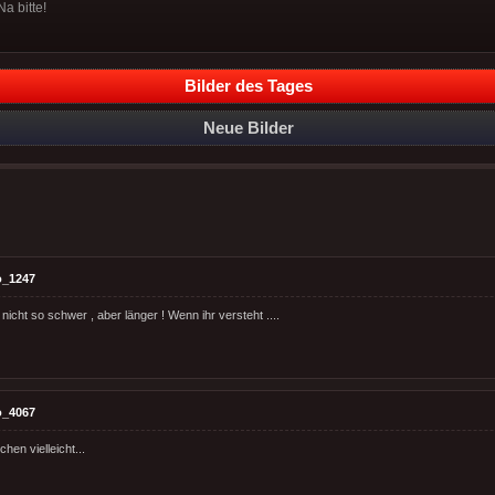
a bitte!
Bilder des Tages
Neue Bilder
o_1247
nicht so schwer , aber länger ! Wenn ihr versteht ....
o_4067
hen vielleicht...