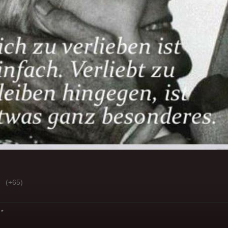
(+65)
*