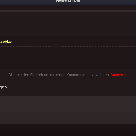
Neue Bilder
toobias
Bitte melden Sie sich an, um einen Kommentar hinzuzufügen.
Anmelden
gen