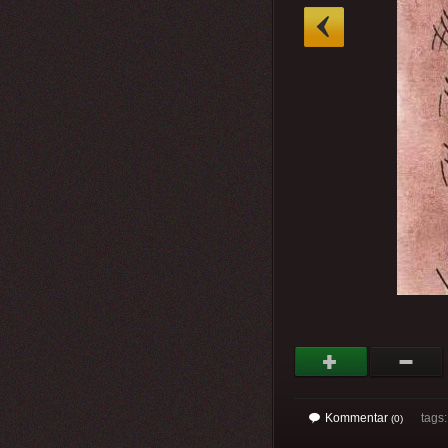
»
Kommentar
tags
(0)