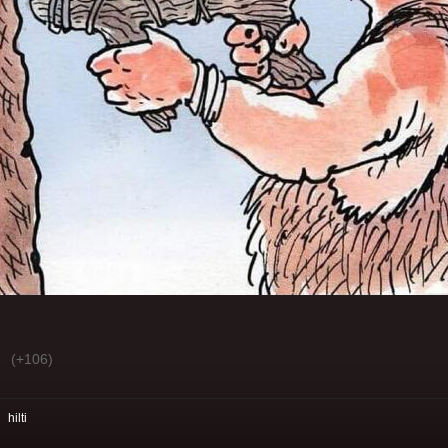
(+106)
:
hilti