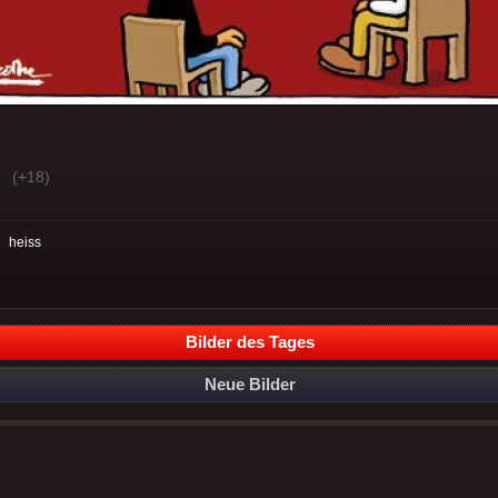
(+18)
:
heiss
Bilder des Tages
Neue Bilder