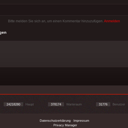
Bitte melden Sie sich an, um einen Kommentar hinzuzufügen.
Anmelden
gen
24218280
Haupt
378174
Warteraum
31776
Benutzer
Datenschutzerklärung
-
Impressum
-
Privacy Manager