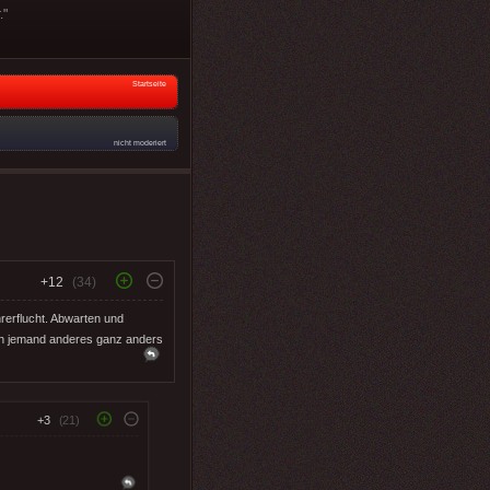
."
Startseite
nicht moderiert
+12
(34)
hrerflucht. Abwarten und
ann jemand anderes ganz anders
+3
(21)