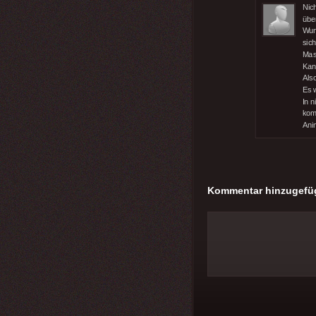
Nich
übe
Wund
sic
Mas
Kan
Also
Es w
In 
kom
Ani
Kommentar hinzugefü