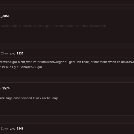
o_3851
rde entfernt, der Inhalt ist vulgär oder entspricht nicht den Vorschriften.
:53 von
ano_7135
verstehe gar nicht, warum ihr ihm überwiegend - gebt. Ich finde, er hat recht; wenn es um das
, ist alles gut. Schaden? Egal...
o_9574
eutzutage anscheinend Glücksache, naja.. .
:21 von
ano_7243