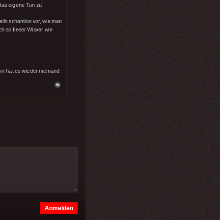
 das eigene Tun zu
teils schamlos vor, wie man
h so fieser Wixxer wie
ann hat es wieder niemand