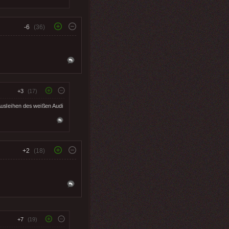
-6
(36)
+3
(17)
 Ausleihen des weißen Audi
+2
(18)
+7
(19)