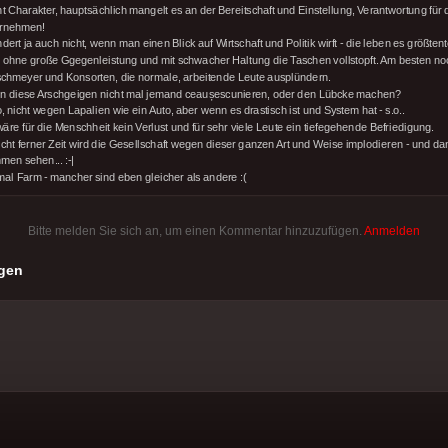
t Charakter, hauptsächlich mangelt es an der Bereitschaft und Einstellung, Verantwortung für
rnehmen!
ert ja auch nicht, wenn man einen Blick auf Wirtschaft und Politik wirft - die leben es größten
h ohne große Ggegenleistung und mit schwacher Haltung die Taschen vollstopft. Am besten noc
chmeyer und Konsorten, die normale, arbeitende Leute ausplündern.
n diese Arschgeigen nicht mal jemand ceaușescunieren, oder den Lübcke machen?
, nicht wegen Lapalien wie ein Auto, aber wenn es drastisch ist und System hat - s.o..
äre für die Menschheit kein Verlust und für sehr viele Leute ein tiefegehende Befriedigung.
nicht ferner Zeit wird die Gesellschaft wegen dieser ganzen Art und Weise implodieren - und d
men sehen... :-|
mal Farm - mancher sind eben gleicher als andere :(
Bitte melden Sie sich an, um einen Kommentar hinzuzufügen.
Anmelden
gen