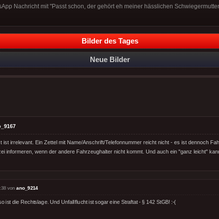
tsApp Nachricht mit "Passt schon, der gehört eh meiner hässlichen Schwiegermutter
Bilder des Tages
Neue Bilder
o_9167
ist irrelevant. Ein Zettel mit Name/Anschrift/Telefonnummer reicht nicht - es ist dennoch Fa
lizei informeren, wenn der andere Fahrzeughalter nicht kommt. Und auch ein "ganz leicht" k
:38 von
ano_9214
so ist die Rechtslage. Und Unfallflucht ist sogar eine Straftat - § 142 StGB! :-(