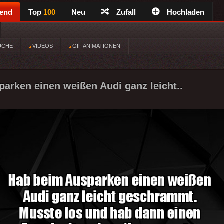
rend
Top
100
Neu
Zufall
Hochladen
ÜCHE
VIDEOS
GIF ANIMATIONEN
arken einen weißen Audi ganz leicht..