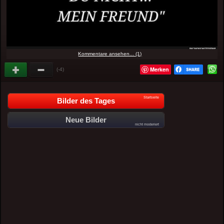
Kommentare ansehen... (1)
Merken
(-4)
Startseite
Bilder des Tages
Neue Bilder
nicht moderiert