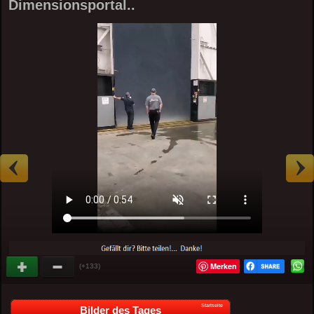
Dimensionsportal..
Merken
(+133)
Startseite
Bilder des Tages