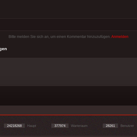
Bitte melden Sie sich an, um einen Kommentar hinzuzufügen.
Anmelden
gen
24218268
Haupt
377974
Warteraum
28261
Benutzer