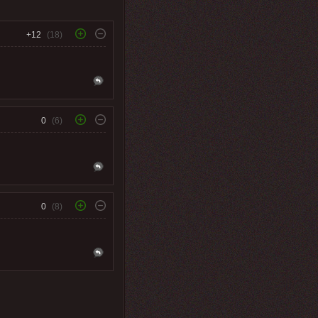
+12
(18)
0
(6)
0
(8)