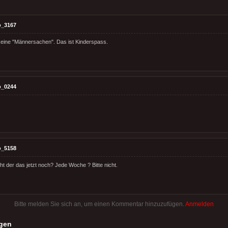
o_3167
eine "Männersachen". Das ist Kinderspass.
o_0244
o_5158
ht der das jetzt noch? Jede Woche ? Bitte nicht.
Bitte melden Sie sich an, um einen Kommentar hinzuzufügen.
Anmelden
gen