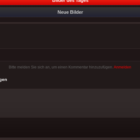
Bilder des Tages
Neue Bilder
Bitte melden Sie sich an, um einen Kommentar hinzuzufügen.
Anmelden
gen