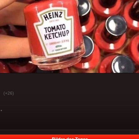
(+26)
*