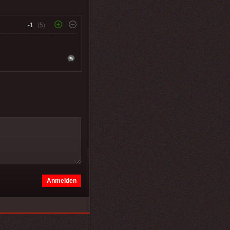
-1
(5)