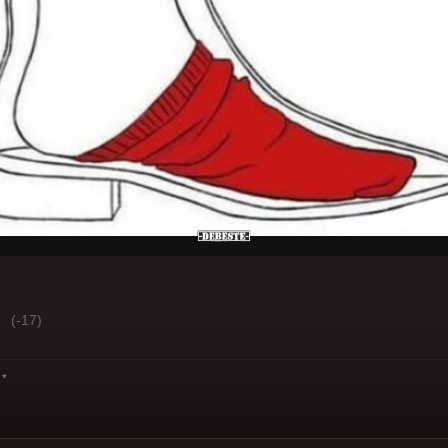
(-17)
*