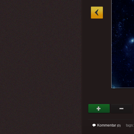
»
Kommentar
tags
(0)