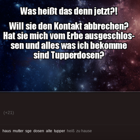
(+21)
:
haus
mutter
sge
dosen
alte
tupper
heiß zu hause