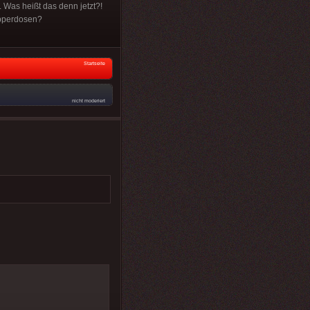
 Was heißt das denn jetzt?!
upperdosen?
Startseite
nicht moderiert