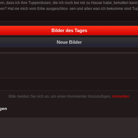
ern, dass ich ihre Tupperdosen, die ich noch bei mir zu Hause habe, behalten kann.
chen? Hat sie mich vom Erbe ausgeschlos- sen und alles was ich bekomme sind T
Bilder des Tages
Neue Bilder
Bitte melden Sie sich an, um einen Kommentar hinzuzufügen.
Anmelden
gen