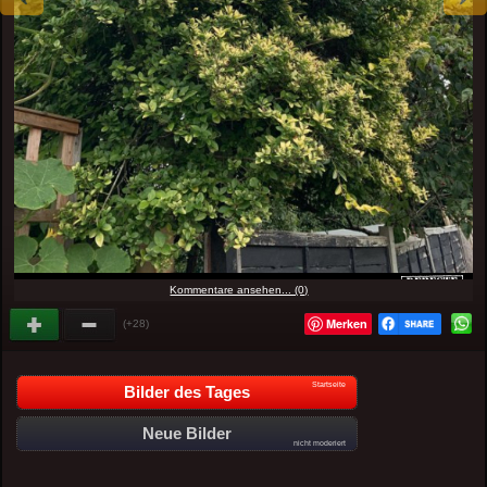
Kommentare ansehen... (0)
Merken
(+28)
Startseite
Bilder des Tages
Neue Bilder
nicht moderiert