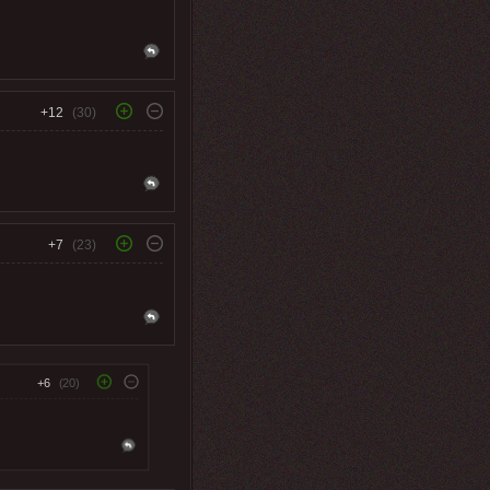
+12
(30)
+7
(23)
+6
(20)