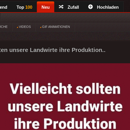
rend
Top
100
Neu
Zufall
Hochladen
ÜCHE
VIDEOS
GIF ANIMATIONEN
lten unsere Landwirte ihre Produktion..