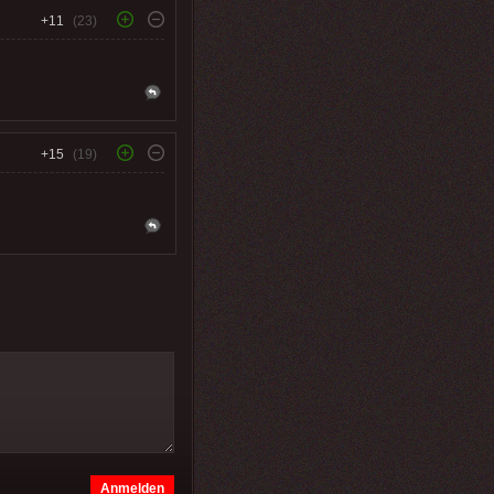
+11
(23)
+15
(19)