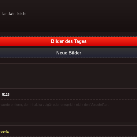
:
landwirt
leicht
Bilder des Tages
Neue Bilder
_5128
rde entfernt, der Inhalt ist vulgär oder entspricht nicht den Vorschriften.
perla