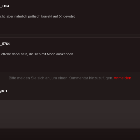
_1104
ht, aber natürlich politisch korrekt auf (-) gevotet
_5764
etliche dabei sein, die sich mit Mohn auskennen.
Bitte melden Sie sich an, um einen Kommentar hinzuzufügen.
Anmelden
gen