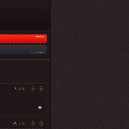
Startseite
nicht moderiert
-6
(24)
+3
(19)