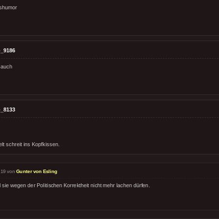
pshumor
_9186
 auch
_8133
lt schreit ins Kopfkissen.
:19 von
Gunter von Esling
 sie wegen der Politischen Korrektheit nicht mehr lachen dürfen.