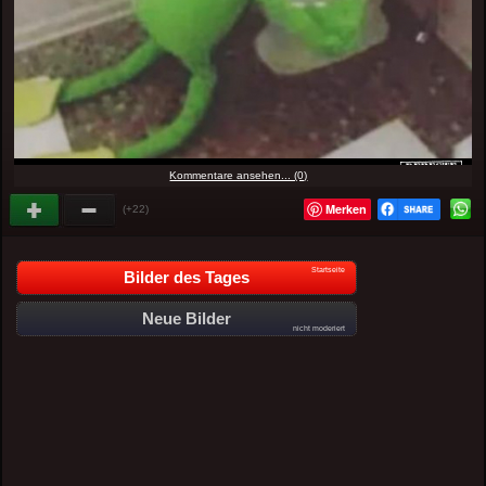
Kommentare ansehen... (0)
Merken
(+22)
Startseite
Bilder des Tages
Neue Bilder
nicht moderiert