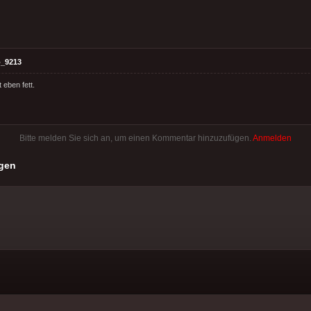
_9213
 eben fett.
Bitte melden Sie sich an, um einen Kommentar hinzuzufügen.
Anmelden
gen