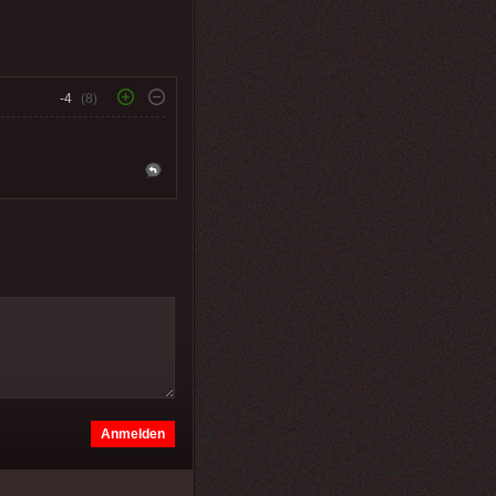
-4
(8)