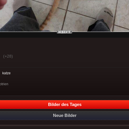
(+28)
:
katze
ptrien
Bilder des Tages
Neue Bilder