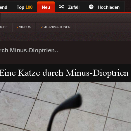
rend
Top
100
Neu
Zufall
Hochladen
ÜCHE
VIDEOS
GIF ANIMATIONEN
rch Minus-Dioptrien..