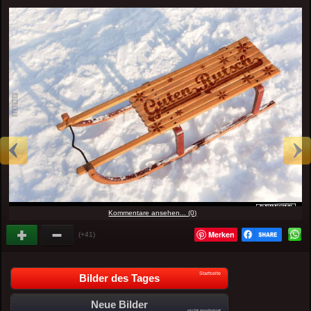
Kommentare ansehen... (0)
Merken
(+41)
Startseite
Bilder des Tages
Neue Bilder
nicht moderiert