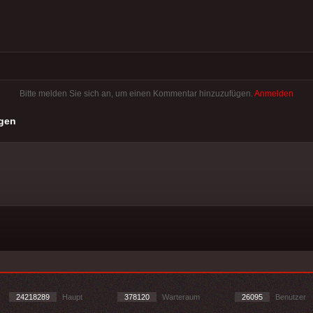
Bitte melden Sie sich an, um einen Kommentar hinzuzufügen.
Anmelden
gen
24218289
Haupt
378120
Warteraum
26095
Benutzer