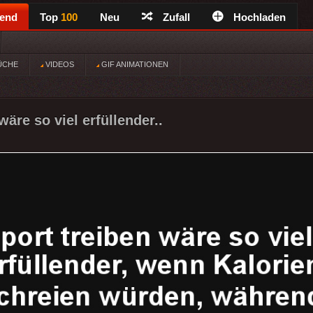
rend
Top
100
Neu
Zufall
Hochladen
ÜCHE
VIDEOS
GIF ANIMATIONEN
wäre so viel erfüllender..