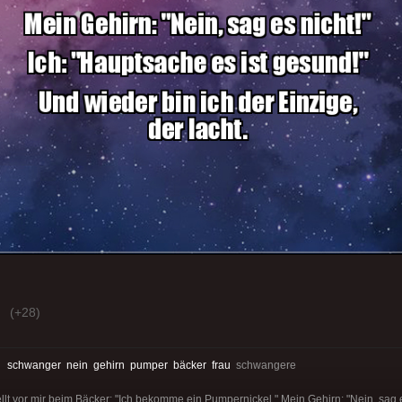
(+28)
:
schwanger
nein
gehirn
pumper
bäcker
frau
schwangere
lt vor mir beim Bäcker: "Ich bekomme ein Pumpernickel." Mein Gehirn: "Nein, sag e