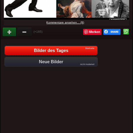
Kommentare ansehen... (9)
Merken
(+185)
Startseite
Bilder des Tages
Neue Bilder
nicht moderiert