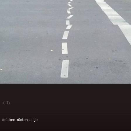
(-1)
:
drücken
rücken
auge