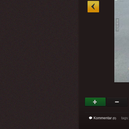
»
Kommentar
tags
(0)