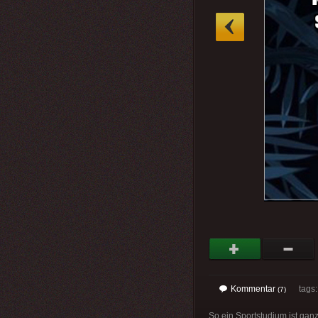
»
Kommentar
tags
(7)
So ein Sportstudium ist ga