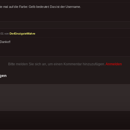
te mal auf die Farbe: Gelb bedeutet: Das ist der Username.
:01 von
DerEinzigsteWahre
 Danke!!
Bitte melden Sie sich an, um einen Kommentar hinzuzufügen.
Anmelden
gen