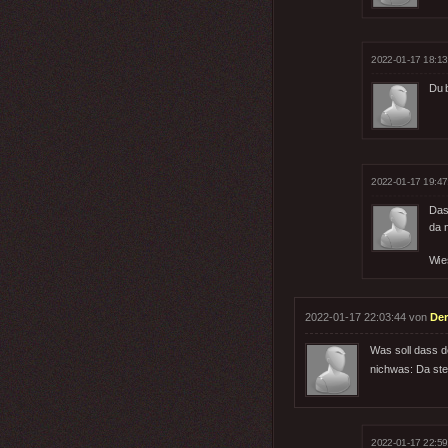
2022-01-17 18:13
Du b
2022-01-17 19:47
Das 
da n
Wie
2022-01-17 22:03:44 von
Der
Was soll dass de
nichwas: Da ste
2022-01-17 22:59