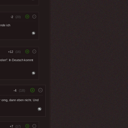
-2
(20)
finde ich
+12
(16)
 jeden". In Deutsch kommt
-4
(18)
ber omg, dann eben nicht. Und
+7
(17)