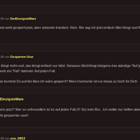
:06 von
DerEinzigsteWare
ist wohl gesperrt jetzt, aber antworte trotzdem. Nein. Bro sag ich jetzt einfach öfter klingt cool 
:46 von
Gesperrter User
klingt nicht cool, das klingt einfach nur blöd. Genauso blöd klingt übrigens das ständige "Auf
och ein "Fall" dahinter. Auf jeden Fall.
so kommst Du auf die Idee ich wäre gesperrt? Mein Username ist nur etwas zu hoch für Dich.
EinzigsteWare
nn jetzt? Wer so unfreundlich ist ist auf jeden Fall (!!! So) kein Bro.. Ich wollte nur helfen a
ht gesperrter user!
:08 von
ano_08/15