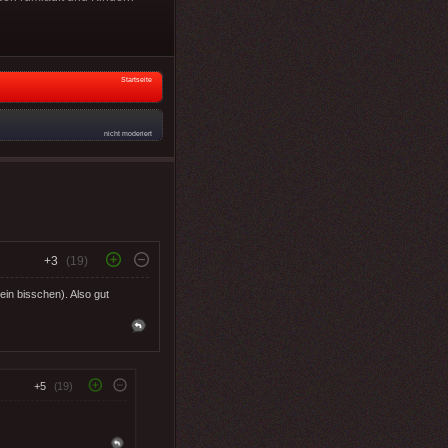
Startseite
nicht moderiert
+3
(19)
in bisschen). Also gut
+5
(19)