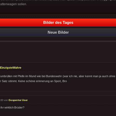
Mattenwagen sollen.
Bilder des Tages
Neue Bilder
EinzigsteWahre
umbrüllen mit Pfeife im Mund wie bei Bundeswehr (war ich nie, aber kennt man ja auch ohne e
r Satz stimmt. Keine schöne erinnerung an Sport, Bro
:00 von
Gesperrter User
 ihr wirklich Brüder?