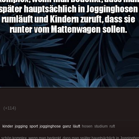
(+114)
:
kinder
jogging
sport
jogginghose
ganz
läuft
hosen studium ruft
nz schön komplex, wenn man bedenkt, dass man später hauptsächlich in Joggingho