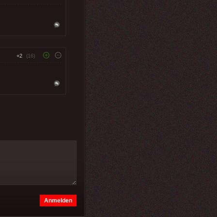
+2
(16)