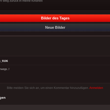
em Weg zurück in meine Kindheit
Bilder des Tages
Neue Bilder
o_9106
rwegs..!
Bitte melden Sie sich an, um einen Kommentar hinzuzufügen.
Anmelden
gen