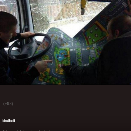
(+98)
:
kindheit