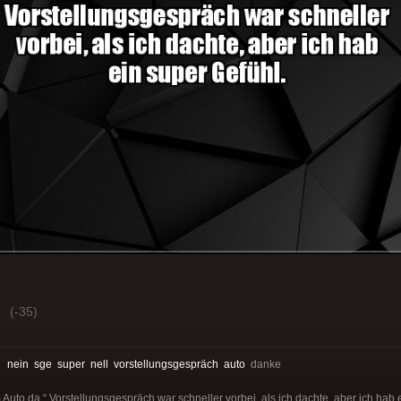
(-35)
:
nein
sge
super
nell
vorstellungsgespräch
auto
danke
 Auto da.“ Vorstellungsgespräch war schneller vorbei, als ich dachte, aber ich hab 