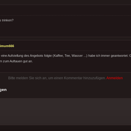
s trinken?
timum666
eine Aufstellung des Angebots folgte (Kaffee, Tee, Wasser ...) habe ich immer geantwortet: 
m zum Auftauen gut an.
Bitte melden Sie sich an, um einen Kommentar hinzuzufügen.
Anmelden
gen