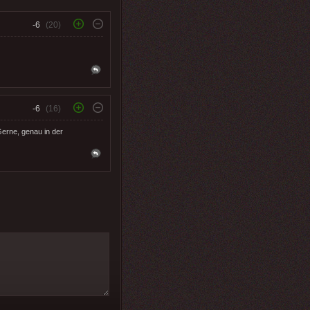
-6
(20)
-6
(16)
Gerne, genau in der