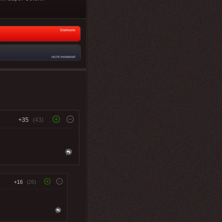
Startseite
nicht moderiert
+35
(43)
+16
(26)