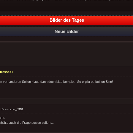
Bilder des Tages
Neue Bilder
fresse71
von anderen Seiten klaut, dann doch bitte komplett. So ergibt es keinen Sinn!
:35 von
ano_8318
mmt.
hätte auch die Frage posten sollen ...