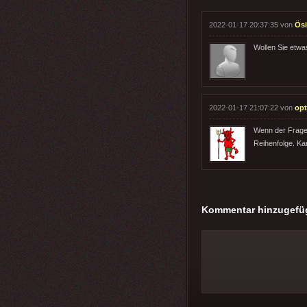
2022-01-17 20:37:35 von
Ösi
Wollen Sie etwa
2022-01-17 21:07:22 von
op
Wenn der Frage 
Reihenfolge. Ka
Kommentar hinzugefü