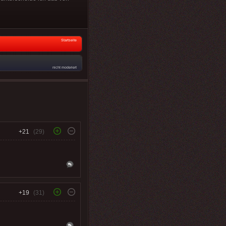
Startseite
nicht moderiert
+21
(29)
+19
(31)