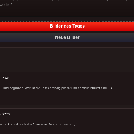
tswoche?
Bilder des Tages
Neue Bilder
_7328
r Hund begraben, warum die Tests ständig positiv und so viele infiziert sind! ;-)
o_7770
woche kommt noch das Symptom Brechreiz hinzu... ;-)