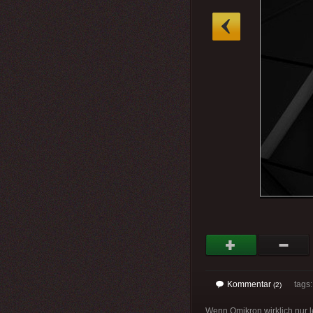
»
Kommentar
tags
(2)
Wenn Omikron wirklich nur 