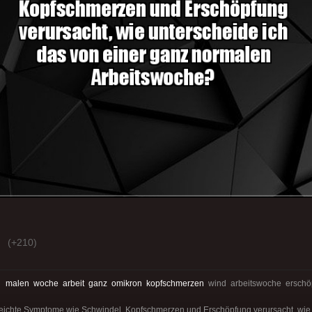
(+210)
:
malen
woche
arbeit
ganz
omikron
kopfschmerzen
wind arbeitswoche erschö
leichte Symptome wie Schwindel, Kopfschmerzen und Erschöpfung verursacht, wie 