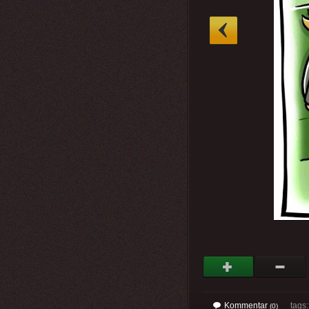
»
Kommentar
tags
(0)