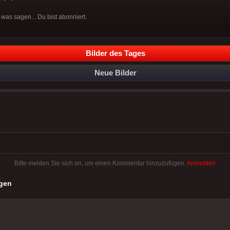
as sagen... Du bist abonniert.
Bilder des Tages
Neue Bilder
Bitte melden Sie sich an, um einen Kommentar hinzuzufügen.
Anmelden
gen