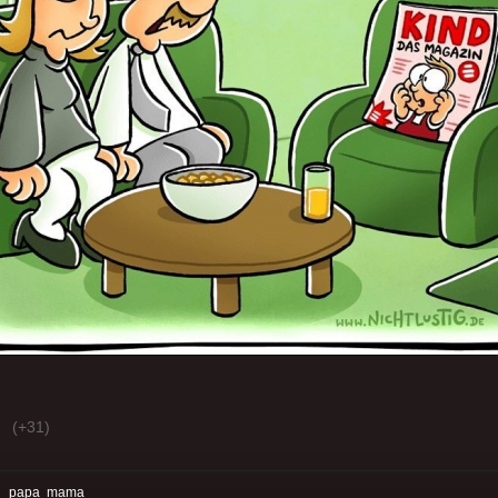
(+31)
:
papa
mama