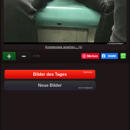
Kommentare ansehen... (1)
Merken
(+28)
Startseite
Bilder des Tages
Neue Bilder
nicht moderiert