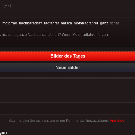
(+7)
:
motorrad
nachbarschaft
radfahrer
barsch
motorradfahrer
ganz
schaf
 nicht die ganze Nachbarschaft hört? Wenn Motorradfahrer furzen.
Bilder des Tages
Neue Bilder
Bitte melden Sie sich an, um einen Kommentar hinzuzufügen.
Anmelden
gen