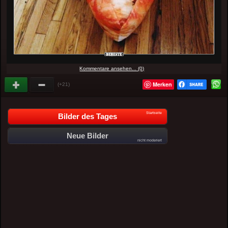
Kommentare ansehen... (0)
Merken
(+21)
Startseite
Bilder des Tages
Neue Bilder
nicht moderiert