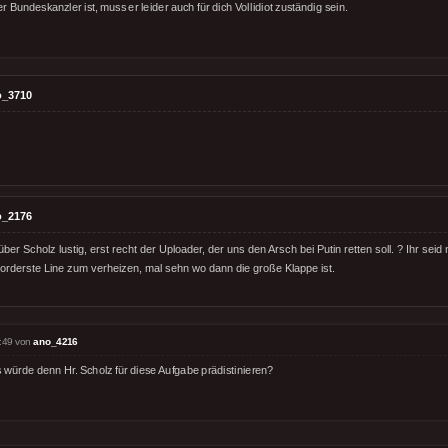
r Bundeskanzler ist, muss er leider auch für dich Vollidiot zuständig sein.
o_3710
o_2176
ber Scholz lustig, erst recht der Uploader, der uns den Arsch bei Putin retten soll. ? Ihr seid
 vorderste Line zum verheizen, mal sehn wo dann die große Klappe ist.
:49 von
ano_4216
 würde denn Hr. Scholz für diese Aufgabe prädistinieren?