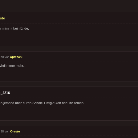
ste
n nimmt kein Ende.
:50 von
apatschi
wird immer mehr...
o_4216
h jemand über euren Scholzi lustig? Och nee, ihr armen.
:38 von
Oreste