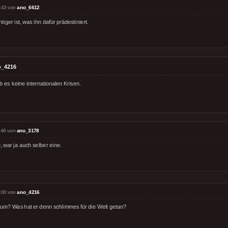
:43 von
ano_6612
tiger ist, was ihn dafür prädestiniert.
o_4216
 es keine internationalen Krisen.
:46 von
ano_3178
 war ja auch selber eine.
:00 von
ano_4216
um? Was hat er denn schlimmes für die Welt getan?