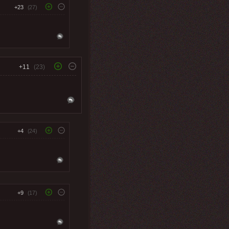
+23
(27)
+11
(23)
+4
(24)
+9
(17)