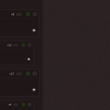
+6
(40)
+13
(25)
+17
(39)
+6
(22)