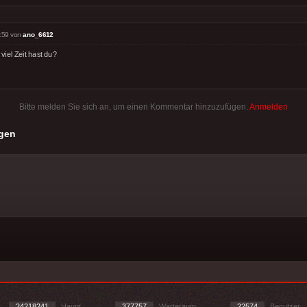
:59 von
ano_6612
viel Zeit hast du?
Bitte melden Sie sich an, um einen Kommentar hinzuzufügen.
Anmelden
gen
24218241
Haupt
377757
Warteraum
22574
Benutzer