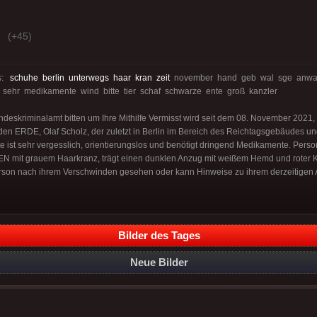
(+45)
s:
schuhe
berlin
unterwegs
haar
kran
zeit
november hand geb wal sge anwalt
f sehr medikamente wind bitte tier schaf schwarze ente groß kanzler
eskriminalamt bitten um Ihre Mithilfe Vermisst wird seit dem 08. November 2021,
den ERDE, Olaf Scholz, der zuletzt in Berlin im Bereich des Reichtagsgebäudes u
e ist sehr vergesslich, orientierungslos und benötigt dringend Medikamente. Per
BEN mit grauem Haarkranz, trägt einen dunklen Anzug mit weißem Hemd und roter 
rson nach ihrem Verschwinden gesehen oder kann Hinweise zu ihrem derzeitigen 
Bilder des Tages
Neue Bilder