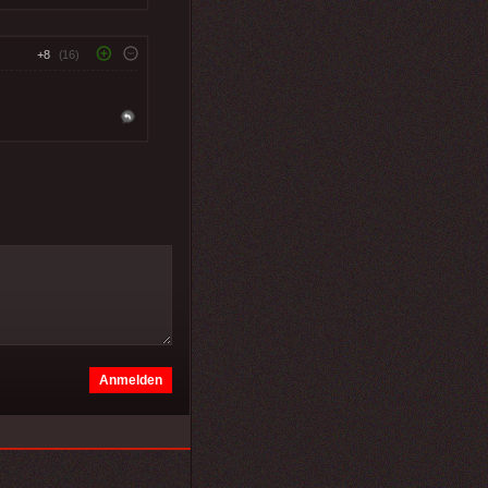
+8
(16)