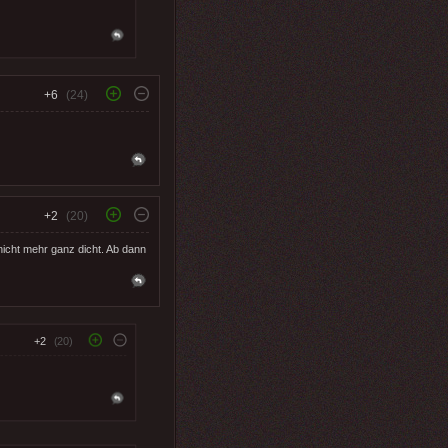
+6
(24)
+2
(20)
 nicht mehr ganz dicht. Ab dann
+2
(20)