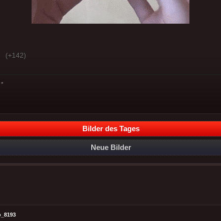
(+142)
*
Bilder des Tages
Neue Bilder
o_8193