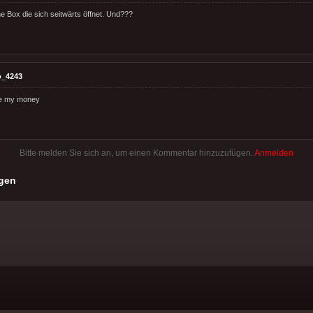
e Box die sich seitwärts öffnet. Und???
o_4243
ke my money
Bitte melden Sie sich an, um einen Kommentar hinzuzufügen.
Anmelden
gen