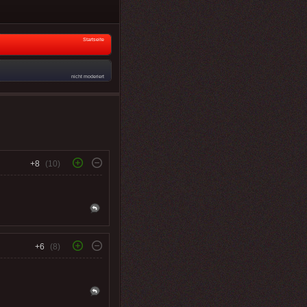
Startseite
nicht moderiert
+8
(10)
+6
(8)