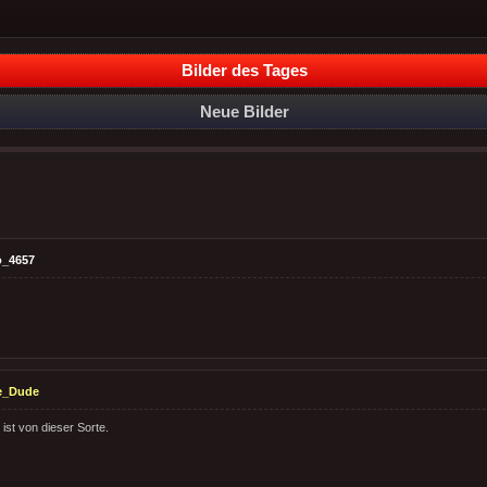
Bilder des Tages
Neue Bilder
o_4657
e_Dude
st von dieser Sorte.