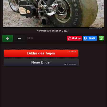
Kommentare ansehen... (11)
Merken
(+80)
Startseite
Bilder des Tages
Neue Bilder
nicht moderiert