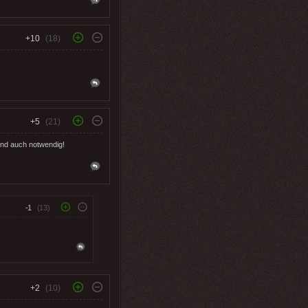
+10
(18)
+5
(21)
 und auch notwendig!
-1
(13)
+2
(10)