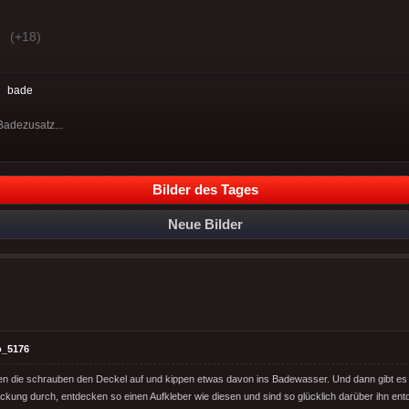
(+18)
:
bade
Badezusatz...
Bilder des Tages
Neue Bilder
o_5176
n die schrauben den Deckel auf und kippen etwas davon ins Badewasser. Und dann gibt es 
ckung durch, entdecken so einen Aufkleber wie diesen und sind so glücklich darüber ihn ent