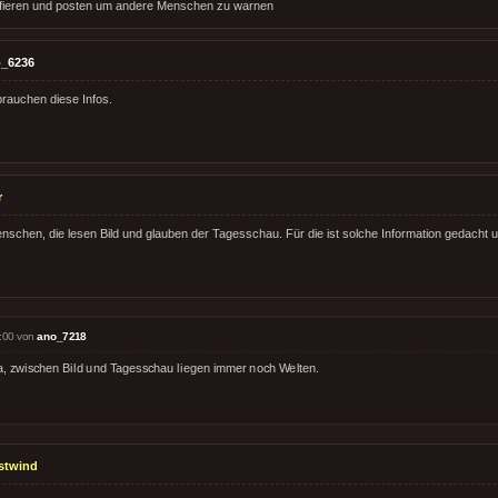
rafieren und posten um andere Menschen zu warnen
_6236
brauchen diese Infos.
r
Menschen, die lesen Bild und glauben der Tagesschau. Für die ist solche Information gedacht
:00 von
ano_7218
a, zwischen Bild und Tagesschau liegen immer noch Welten.
stwind