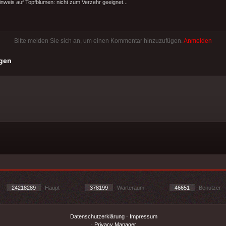
nweis auf Topfblumen: nicht zum Verzehr geeignet...
Bitte melden Sie sich an, um einen Kommentar hinzuzufügen.
Anmelden
gen
24218289
Haupt
378199
Warteraum
46651
Benutzer
Datenschutzerklärung
-
Impressum
-
Privacy Manager